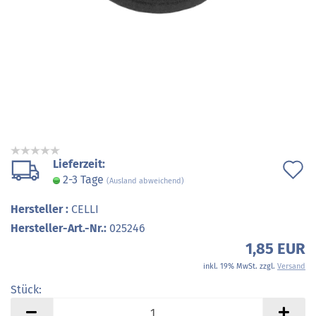
Lieferzeit:
A
2-3 Tage
(Ausland abweichend)
d
Hersteller :
CELLI
M
Hersteller-Art.-Nr.:
025246
1,85 EUR
inkl. 19% MwSt. zzgl.
Versand
Stück:
Stück