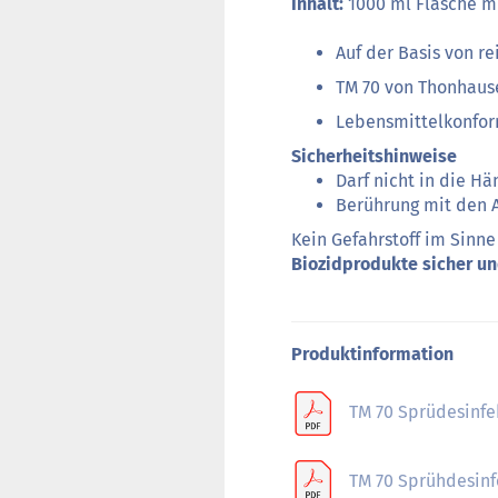
Inhalt:
1000 ml Flasche m
Auf der Basis von r
TM 70 von Thonhaus
Lebensmittelkonfor
Sicherheitshinweise
Darf nicht in die H
Berührung mit den 
Kein Gefahrstoff im Sinne
Biozidprodukte sicher un
Produktinformation
TM 70 Sprüdesinfe
TM 70 Sprühdesinf