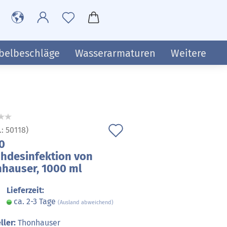
belbeschläge
Wasserarmaturen
Weitere
Auf
.:
50118
)
0
den
hdesinfektion von
Merkzettel
hauser, 1000 ml
Lieferzeit:
ca. 2-3 Tage
(Ausland abweichend)
ller:
Thonhauser