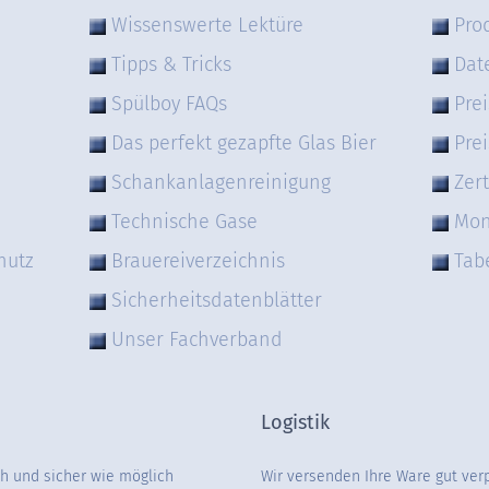
Wissenswerte Lektüre
Pro
Tipps & Tricks
Dat
Spülboy FAQs
Prei
Das perfekt gezapfte Glas Bier
Prei
Schankanlagenreinigung
Zert
Technische Gase
Mon
hutz
Brauereiverzeichnis
Tab
Sicherheitsdatenblätter
Unser Fachverband
Logistik
ch und sicher wie möglich
Wir versenden Ihre Ware gut ver