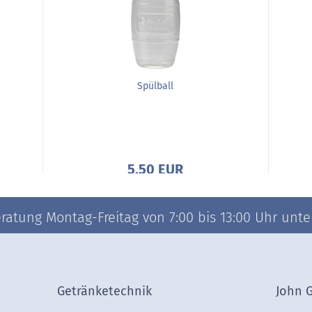
Spülball
5,50 EUR
atung Montag-Freitag von 7:00 bis 13:00 Uhr unter 
Getränketechnik
John 