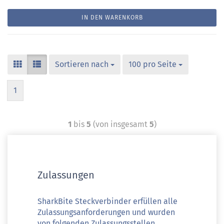
IN DEN WARENKORB
Sortieren nach
100 pro Seite
1
1
bis
5
(von insgesamt
5
)
Zulassungen
SharkBite Steckverbinder erfüllen alle
Zulassungsanforderungen und wurden
von folgenden Zulassungsstellen