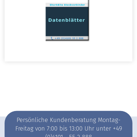
Persönliche Kundenberatung Montag-
Freitag von 7:00 bis 13:00 Uhr unter +49
(0)4101 - 55 2 888