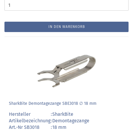
IN DEN WARENKORB
SharkBite Demontagezange SBE3018 ∅ 18 mm
Hersteller
:
SharkBite
Artikelbezeichnung
:
Demontagezange
Art.-Nr SB3018
:
18 mm