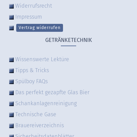
Widerrufsrecht
Impressum
Vertrag widerrufen
GETRÄNKETECHNIK
Wissenswerte Lektüre
Tipps & Tricks
Spülboy FAQs
Das perfekt gezapfte Glas Bier
Schankanlagenreinigung
Technische Gase
Brauereiverzeichnis
Sicherheitsdatenblätter