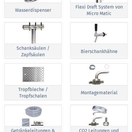
Flexi Draft System von
Wasserdispenser
Micro Matic
Schanksäulen /
Bierschankhähne
Zapfsäulen
Tropfbleche /
Montagematerial
Tropfschalen
Getränkeleitungen &
CO2 Leitungen und