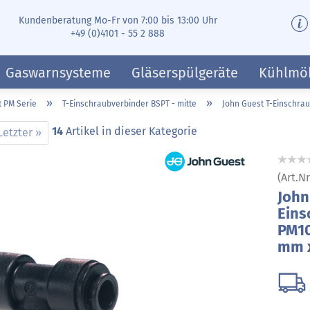
Kundenberatung Mo-Fr von 7:00 bis 13:00 Uhr
+49 (0)4101 - 55 2 888
Gaswarnsysteme
Gläserspülgeräte
Kühlmö
»
»
t PM Serie
T-Einschraubverbinder BSPT - mitte
John Guest T-Einschra
14
Artikel in dieser Kategorie
Letzter »
(Art.Nr
John
Eins
PM10
mm x