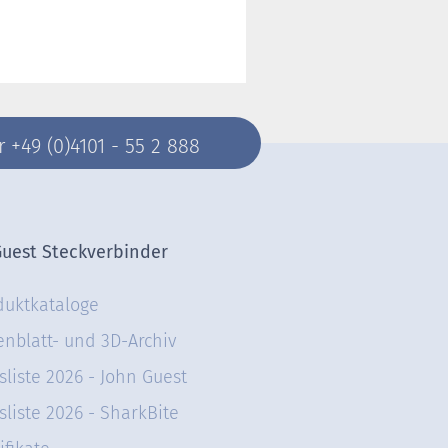
+49 (0)4101 - 55 2 888
Guest Steckverbinder
duktkataloge
enblatt- und 3D-Archiv
sliste 2026 - John Guest
sliste 2026 - SharkBite