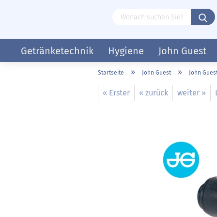
Getränketechnik
Hygiene
John Guest
»
»
Startseite
John Guest
John Gues
« Erster
« zurück
weiter »