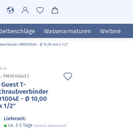
belbeschläge
Wasserarmaturen
Weitere
ubverbinder PM101004E - Ø 10,00 mm x 1/2"
Auf
.:
PM101004E
)
 Guest T-
den
chraubverbinder
Merkzettel
1004E - Ø 10,00
 1/2"
Lieferzeit:
ca. 2-3 Tage
(Ausland abweichend)