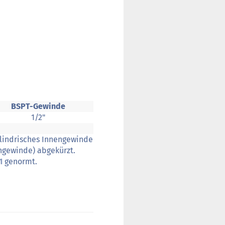
BSPT-Gewinde
1/2"
ylindrisches Innengewinde
engewinde) abgekürzt.
1
genormt.