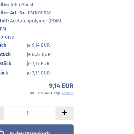
ller:
John Guest
ller-Art.-Nr.:
PM101004E
off:
Acetalcopolymer (POM)
PM
lpreise
ück
je 9,14 EUR
Stück
je 8,22 EUR
Stück
je 7,77 EUR
tück
je 7,31 EUR
9,14 EUR
inkl. 19% MwSt. zzgl.
Versand
In den Warenkorb