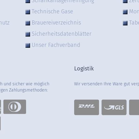
Schankanlagenreinigung
Zert
Technische Gase
Mon
hutz
Brauereiverzeichnis
Tab
Sicherheitsdatenblätter
Unser Fachverband
Logistik
ch und sicher wie möglich
Wir versenden Ihre Ware gut ver
gigen Zahlungsmethoden: