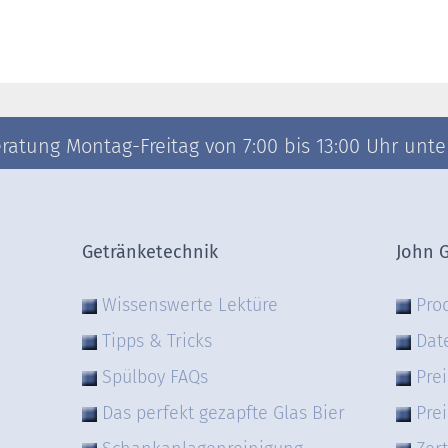
atung Montag-Freitag von 7:00 bis 13:00 Uhr unter 
Getränketechnik
John 
Wissenswerte Lektüre
Pro
Tipps & Tricks
Dat
Spülboy FAQs
Prei
Das perfekt gezapfte Glas Bier
Prei