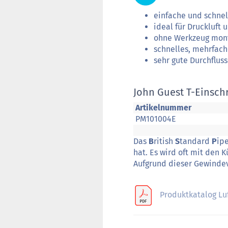
einfache und schnelle
ideal für Druckluft 
ohne Werkzeug mon
schnelles, mehrfac
sehr gute Durchflus
John Guest T-Einsch
Artikelnummer
PM101004E
Das
B
ritish
S
tandard
P
ip
hat. Es wird oft mit den 
Aufgrund dieser Gewindeve
Produktkatalog Lu