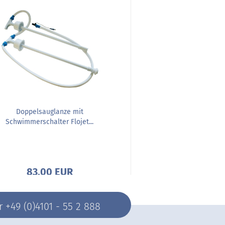
Doppelsauglanze mit
Flojet Netzteil für
Schwimmerschalter Flojet...
BIB5004A.
83,00 EUR
36,50 E
+49 (0)4101 - 55 2 888