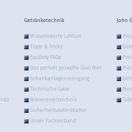
Getränketechnik
John 
Wissenswerte Lektüre
Pro
Tipps & Tricks
Dat
Spülboy FAQs
Prei
Das perfekt gezapfte Glas Bier
Prei
Schankanlagenreinigung
Zert
Technische Gase
Mon
hutz
Brauereiverzeichnis
Tab
Sicherheitsdatenblätter
Unser Fachverband