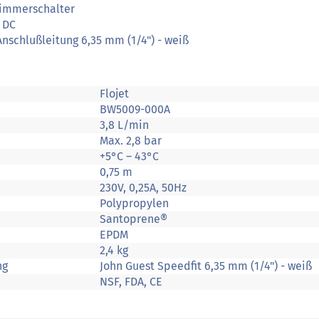
immerschalter
V DC
Anschlußleitung 6,35 mm (1/4") - weiß
Flojet
BW5009-000A
3,8 L/min
Max. 2,8 bar
+5°C – 43°C
0,75 m
230V, 0,25A, 50Hz
Polypropylen
Santoprene®
EPDM
2,4 kg
ng
John Guest Speedfit 6,35 mm (1/4") - weiß
NSF, FDA, CE