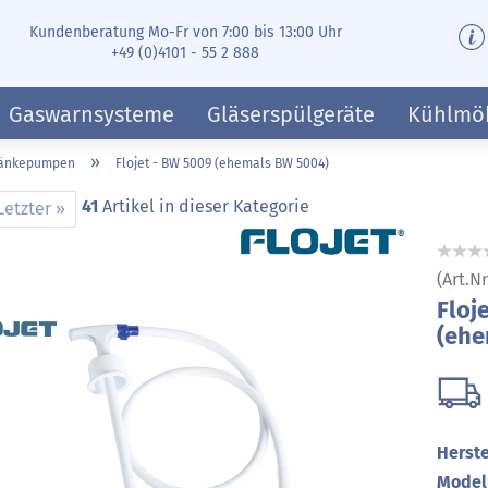
Kundenberatung Mo-Fr von 7:00 bis 13:00 Uhr
+49 (0)4101 - 55 2 888
Gaswarnsysteme
Gläserspülgeräte
Kühlmö
»
ränkepumpen
Flojet - BW 5009 (ehemals BW 5004)
41
Artikel in dieser Kategorie
Letzter »
(Art.Nr
Floj
(ehe
Herste
Modell