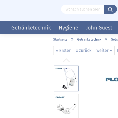
Getränketechnik
Hygiene
John Guest
»
»
Startseite
Getränketechnik
Get
« Erster
« zurück
weiter »