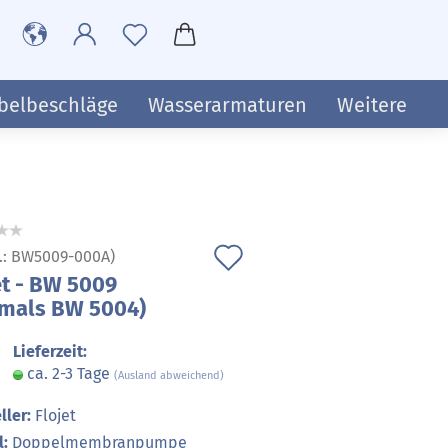
belbeschläge
Wasserarmaturen
Weitere
Auf
.:
BW5009-000A
)
et - BW 5009
den
mals BW 5004)
Merkzettel
Lieferzeit:
ca. 2-3 Tage
(Ausland abweichend)
ller:
Flojet
:
Doppelmembranpumpe