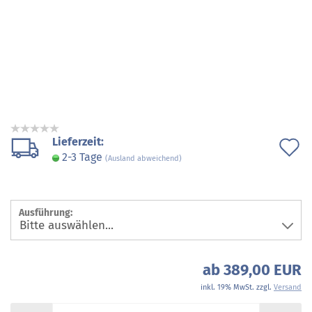
Lieferzeit:
A
2-3 Tage
(Ausland abweichend)
d
M
Ausführung:
ab 389,00 EUR
inkl. 19% MwSt. zzgl.
Versand