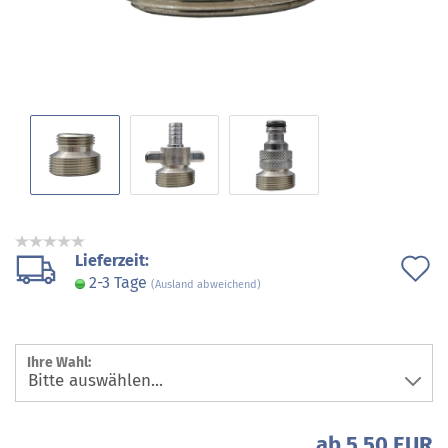
Lieferzeit:
A
2-3 Tage
(Ausland abweichend)
d
M
Ihre Wahl:
ab 5,50 EUR