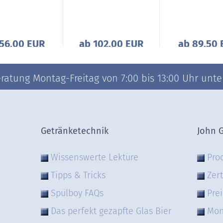
56,00 EUR
ab 102,00 EUR
ab 89,50 
atung Montag-Freitag von 7:00 bis 13:00 Uhr unter 
Getränketechnik
John 
Wissenswerte Lektüre
Pro
Tipps & Tricks
Zert
Spülboy FAQs
Prei
Das perfekt gezapfte Glas Bier
Mon