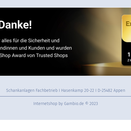
Schankanlagen Fachbetrieb I Hasenkamp 20-22 I D-25482 Appen
Internetshop
by Gambio.de © 2023