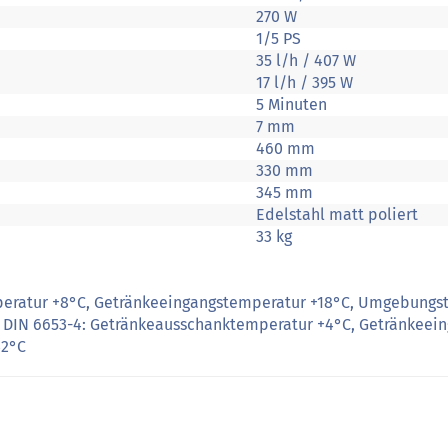
270 W
1/5 PS
35 l/h / 407 W
17 l/h / 395 W
5 Minuten
7 mm
460 mm
330 mm
345 mm
Edelstahl matt poliert
33 kg
eratur +8°C, Getränkeeingangstemperatur +18°C, Umgebungs
g DIN 6653-4: Getränkeausschanktemperatur +4°C, Getränkeei
32°C