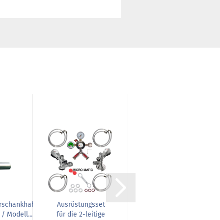
rschankhahn
Ausrüstungsset
Kompensatorschankh
/ Modell...
für die 2-leitige
von TOF