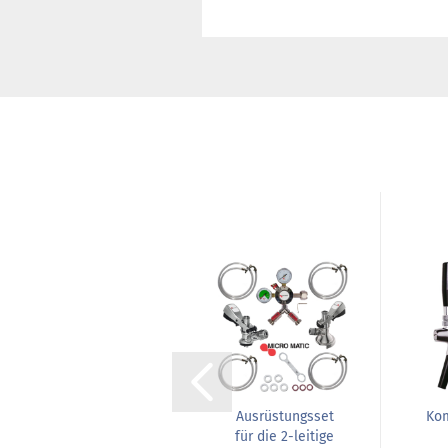
n
Kompensatorschankhahn
Ausrüstungsset
Ko
SK 343.025 / Modell...
für die 2-leitige