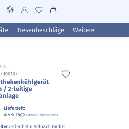
äte
Tresenbeschläge
Weitere
Auf
.:
10030
)
thekenkühlgerät
den
 / 2-leitige
Merkzettel
anlage
Lieferzeit:
4-5 Tage
(Ausland abweichend)
ller :
Friedhelm Selbach GmbH