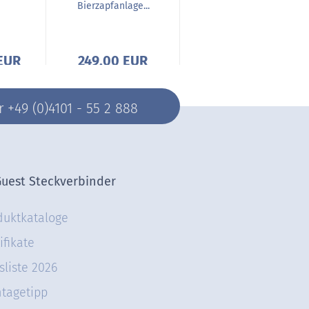
Bierzapfanlage...
EUR
249,00 EUR
ab 56,00 EUR
+49 (0)4101 - 55 2 888
Guest Steckverbinder
duktkataloge
ifikate
sliste 2026
tagetipp