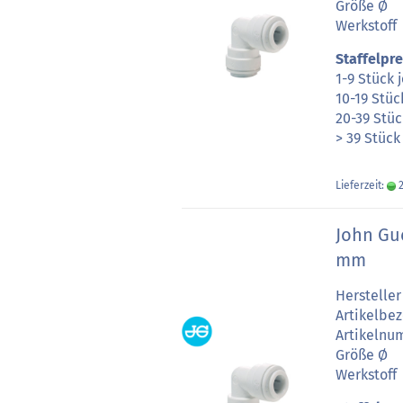
Größe Ø
Werkstoff
Staffelpre
1-9 Stück 
10-19 Stüc
20-39 Stüc
> 39 Stück
Lieferzeit:
2
John Gu
mm
Hersteller
Artikelbe
Artikeln
Größe Ø
Werkstoff