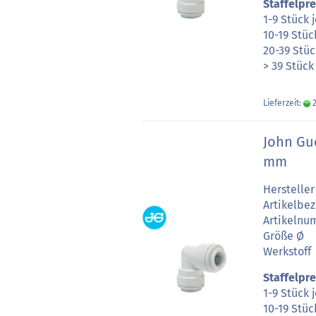
Staffelpre
1-9 Stück 
10-19 Stüc
20-39 Stüc
> 39 Stück
Lieferzeit:
2
John Gu
mm
Hersteller
Artikelbe
Artikeln
Größe Ø
Werkstoff
Staffelpre
1-9 Stück 
10-19 Stüc