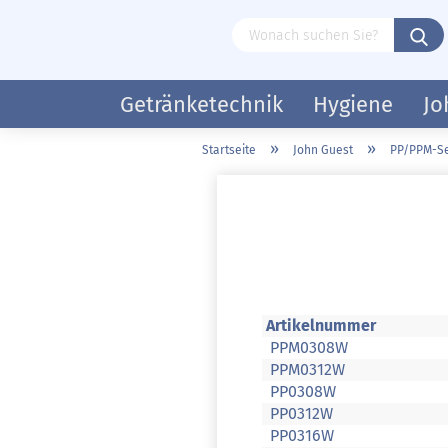
Getränketechnik
Hygiene
Jo
»
»
Startseite
John Guest
PP/PPM-Se
Artikelnummer
PPM0308W
PPM0312W
PP0308W
PP0312W
PP0316W