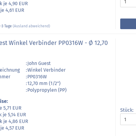
k je 4,90 EUR
 je 4,61 EUR
-3 Tage
(Ausland abweichend)
est Winkel Verbinder PP0316W - Ø 12,70
:
John Guest
zeichnung
:
Winkel Verbinder
ummer
:
PP0316W
:
12,70 mm (1/2")
:
Polypropylen (PP)
ise:
je 5,71 EUR
Stück:
k je 5,14 EUR
k je 4,86 EUR
 je 4,57 EUR