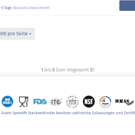
-3 Tage
(Ausland abweichend)
100 pro Seite
1
bis
5
(von insgesamt
5
)
 Guest Speedfit Steckverbinder besitzen zahlreiche Zulassungen und Zertifi