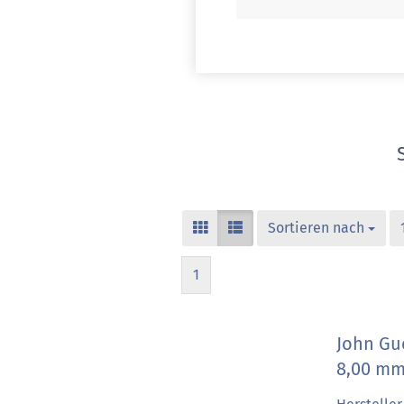
Sortieren nach
1
John Gu
8,00 m