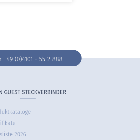
+49 (0)4101 - 55 2 888
N GUEST STECKVERBINDER
duktkataloge
ifikate
sliste 2026