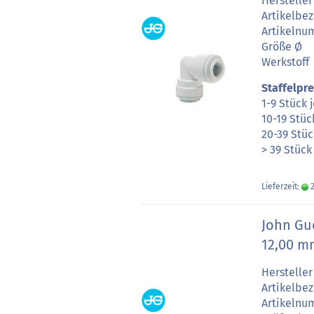
Hersteller
Artikelbe
Artikeln
Größe Ø
Werkstoff
Staffelpre
1-9 Stück 
10-19 Stüc
20-39 Stüc
> 39 Stück
Lieferzeit:
2
John Gu
12,00 m
Hersteller
Artikelbe
Artikeln