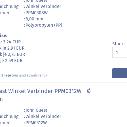
:
John Guest
zeichnung
:
Winkel Verbinder
ummer
:
PPM0308W
:
8,00 mm
:
Polypropylen (PP)
ise:
je 3,24 EUR
Stück:
k je 2,91 EUR
k je 2,75 EUR
 je 2,59 EUR
-3 Tage
(Ausland abweichend)
est Winkel Verbinder PPM0312W - Ø
m
:
John Guest
zeichnung
:
Winkel Verbinder
ummer
:
PPM0312W