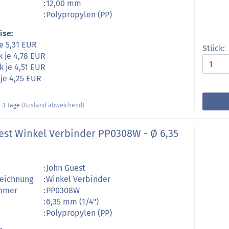
:
12,00 mm
:
Polypropylen (PP)
ise:
je 5,31 EUR
Stück:
k je 4,78 EUR
k je 4,51 EUR
 je 4,25 EUR
-3 Tage
(Ausland abweichend)
est Winkel Verbinder PP0308W - Ø 6,35
:
John Guest
zeichnung
:
Winkel Verbinder
ummer
:
PP0308W
:
6,35 mm (1/4")
:
Polypropylen (PP)