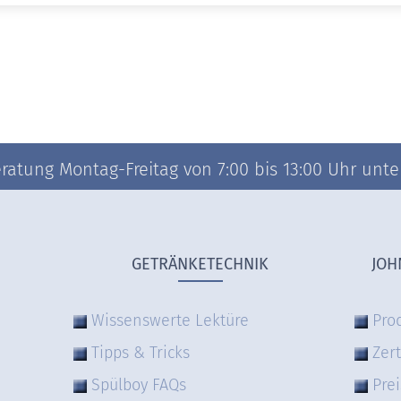
atung Montag-Freitag von 7:00 bis 13:00 Uhr unter 
GETRÄNKETECHNIK
JOH
Wissenswerte Lektüre
Pro
Tipps & Tricks
Zert
Spülboy FAQs
Prei