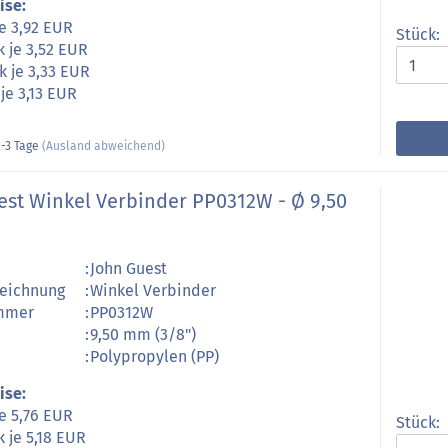
ise:
je 3,92 EUR
Stück:
k je 3,52 EUR
k je 3,33 EUR
 je 3,13 EUR
-3 Tage
(Ausland abweichend)
est Winkel Verbinder PP0312W - Ø 9,50
:
John Guest
zeichnung
:
Winkel Verbinder
ummer
:
PP0312W
:
9,50 mm (3/8")
:
Polypropylen (PP)
ise:
je 5,76 EUR
Stück:
k je 5,18 EUR