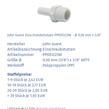
John Guest Einschraubstutzen PP051223W - Ø 9,50 mm x 3/8"
Hersteller
:
John Guest
Artikelbezeichnung
:
Einschraubstutzen
Artikelnummer
:
PP051223W
Größe Ø
:
9,50 mm (3/8") x 3/8" NPTF
Werkstoff
:
Polypropylen (PP)
Staffelpreise:
1-9 Stück je 2,42 EUR
10-19 Stück je 2,17 EUR
20-39 Stück je 2,05 EUR
> 39 Stück je 1,93 EUR
Lieferzeit:
2-3 Tage
(Ausland abweichend)