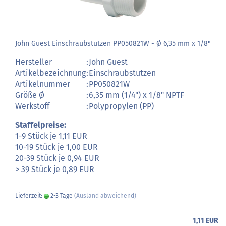
John Guest Einschraubstutzen PP050821W - Ø 6,35 mm x 1/8"
Hersteller
:
John Guest
Artikelbezeichnung
:
Einschraubstutzen
Artikelnummer
:
PP050821W
Größe Ø
:
6,35 mm (1/4") x 1/8" NPTF
Werkstoff
:
Polypropylen (PP)
Staffelpreise:
1-9 Stück je 1,11 EUR
10-19 Stück je 1,00 EUR
20-39 Stück je 0,94 EUR
> 39 Stück je 0,89 EUR
Lieferzeit:
2-3 Tage
(Ausland abweichend)
1,11 EUR