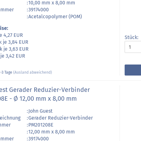
:
10,00 mm x 8,00 mm
nummer
:
39174000
:
Acetalcopolymer (POM)
ise:
je 4,27 EUR
Stück:
k je 3,84 EUR
k je 3,63 EUR
 je 3,42 EUR
-3 Tage
(Ausland abweichend)
est Gerader Reduzier-Verbinder
8E - Ø 12,00 mm x 8,00 mm
:
John Guest
zeichnung
:
Gerader Reduzier-Verbinder
ummer
:
PM201208E
:
12,00 mm x 8,00 mm
nummer
:
39174000