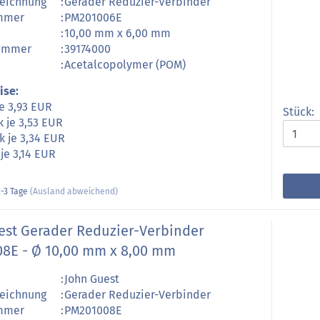
zeichnung
:
Gerader Reduzier-Verbinder
ummer
:
PM201006E
:
10,00 mm x 6,00 mm
nummer
:
39174000
:
Acetalcopolymer (POM)
ise:
je 3,93 EUR
Stück:
k je 3,53 EUR
k je 3,34 EUR
 je 3,14 EUR
-3 Tage
(Ausland abweichend)
est Gerader Reduzier-Verbinder
8E - Ø 10,00 mm x 8,00 mm
:
John Guest
zeichnung
:
Gerader Reduzier-Verbinder
ummer
:
PM201008E