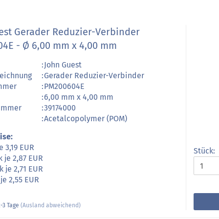
est Gerader Reduzier-Verbinder
4E - Ø 6,00 mm x 4,00 mm
:
John Guest
zeichnung
:
Gerader Reduzier-Verbinder
ummer
:
PM200604E
:
6,00 mm x 4,00 mm
nummer
:
39174000
:
Acetalcopolymer (POM)
ise:
je 3,19 EUR
Stück:
k je 2,87 EUR
k je 2,71 EUR
 je 2,55 EUR
-3 Tage
(Ausland abweichend)