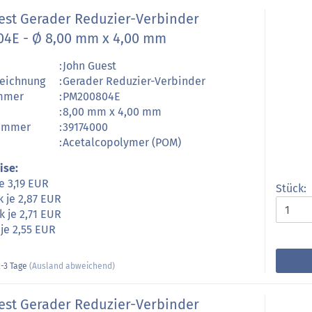
est Gerader Reduzier-Verbinder
4E - Ø 8,00 mm x 4,00 mm
:
John Guest
zeichnung
:
Gerader Reduzier-Verbinder
ummer
:
PM200804E
:
8,00 mm x 4,00 mm
nummer
:
39174000
:
Acetalcopolymer (POM)
ise:
je 3,19 EUR
Stück:
k je 2,87 EUR
k je 2,71 EUR
 je 2,55 EUR
-3 Tage
(Ausland abweichend)
est Gerader Reduzier-Verbinder