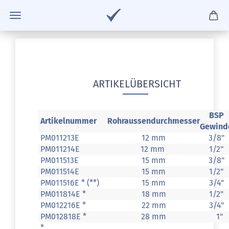
ARTIKELÜBERSICHT
BSP
Artikelnummer
Rohraussendurchmesser
Gewind
PM011213E
12 mm
3/8"
PM011214E
12 mm
1/2"
PM011513E
15 mm
3/8"
PM011514E
15 mm
1/2"
PM011516E * (**)
15 mm
3/4"
PM011814E *
18 mm
1/2"
PM012216E *
22 mm
3/4"
PM012818E *
28 mm
1"
*