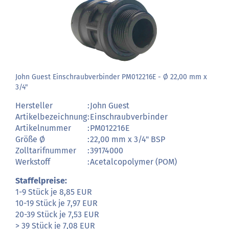
John Guest Einschraubverbinder PM012216E - Ø 22,00 mm x
3/4"
Hersteller
:
John Guest
Artikelbezeichnung
:
Einschraubverbinder
Artikelnummer
:
PM012216E
Größe Ø
:
22,00 mm x 3/4" BSP
Zolltarifnummer
:
39174000
Werkstoff
:
Acetalcopolymer (POM)
Staffelpreise:
1-9 Stück je 8,85 EUR
10-19 Stück je 7,97 EUR
20-39 Stück je 7,53 EUR
> 39 Stück je 7,08 EUR