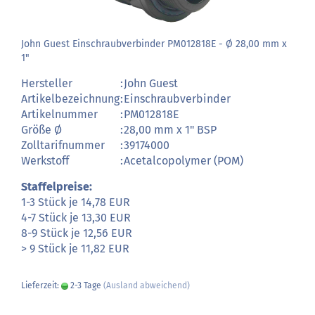
John Guest Einschraubverbinder PM012818E - Ø 28,00 mm x
1"
Hersteller
:
John Guest
Artikelbezeichnung
:
Einschraubverbinder
Artikelnummer
:
PM012818E
Größe Ø
:
28,00 mm x 1" BSP
Zolltarifnummer
:
39174000
Werkstoff
:
Acetalcopolymer (POM)
Staffelpreise:
1-3 Stück je 14,78 EUR
4-7 Stück je 13,30 EUR
8-9 Stück je 12,56 EUR
> 9 Stück je 11,82 EUR
Lieferzeit:
2-3 Tage
(Ausland abweichend)