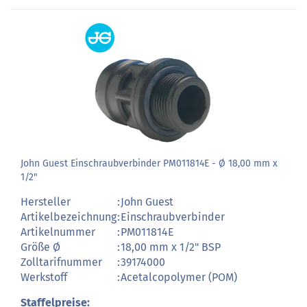
John Guest Einschraubverbinder PM011814E - Ø 18,00 mm x
1/2"
Hersteller
:
John Guest
Artikelbezeichnung
:
Einschraubverbinder
Artikelnummer
:
PM011814E
Größe Ø
:
18,00 mm x 1/2" BSP
Zolltarifnummer
:
39174000
Werkstoff
:
Acetalcopolymer (POM)
Staffelpreise: