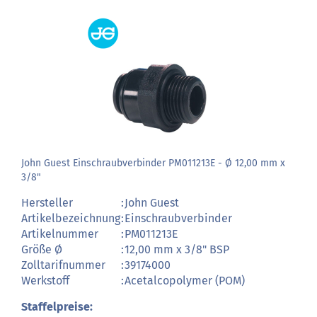
John Guest Einschraubverbinder PM011213E - Ø 12,00 mm x
3/8"
Hersteller
:
John Guest
Artikelbezeichnung
:
Einschraubverbinder
Artikelnummer
:
PM011213E
Größe Ø
:
12,00 mm x 3/8" BSP
Zolltarifnummer
:
39174000
Werkstoff
:
Acetalcopolymer (POM)
Staffelpreise: