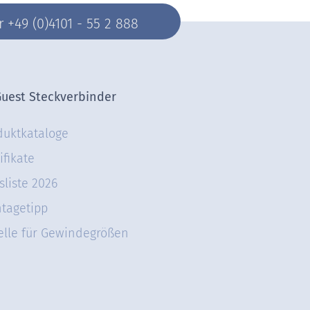
+49 (0)4101 - 55 2 888
Guest Steckverbinder
duktkataloge
ifikate
sliste 2026
tagetipp
elle für Gewindegrößen