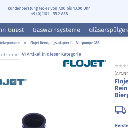
Kundenberatung Mo-Fr von 7:00 bis 13:00 Uhr
+49 (0)4101 - 55 2 888
hn Guest
Gaswarnsysteme
Gläserspülger
»
ränkepumpen
Flojet Reinigungsadapter für Bierpumpe G56
41
Artikel in dieser Kategorie
Letzter »
(Art.Nr
Floj
Rein
Bie
Herste