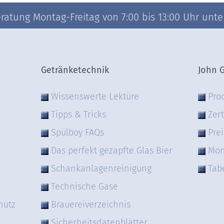
atung Montag-Freitag von 7:00 bis 13:00 Uhr unter 
Getränketechnik
John 
Wissenswerte Lektüre
Pro
Tipps & Tricks
Zert
Spülboy FAQs
Prei
Das perfekt gezapfte Glas Bier
Mon
Schankanlagenreinigung
Tab
Technische Gase
hutz
Brauereiverzeichnis
Sicherheitsdatenblätter