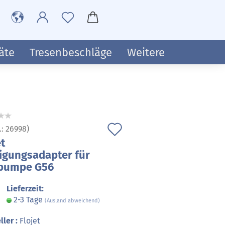
äte
Tresenbeschläge
Weitere
Auf
.:
26998
)
et
den
igungsadapter für
Merkzettel
rpumpe G56
Lieferzeit:
2-3 Tage
(Ausland abweichend)
ller :
Flojet