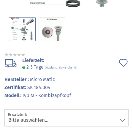
Lieferzeit:
A
2-3 Tage
(Ausland abweichend)
d
Hersteller :
Micro Matic
M
Zertifikat:
SK 184.004
Modell:
Typ M - Kombizapfkopf
Ersatzteil: