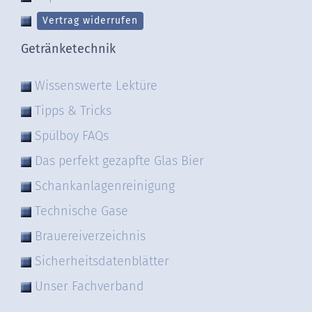
Vertrag widerrufen
Getränketechnik
Wissenswerte Lektüre
Tipps & Tricks
Spülboy FAQs
Das perfekt gezapfte Glas Bier
Schankanlagenreinigung
Technische Gase
Brauereiverzeichnis
Sicherheitsdatenblätter
Unser Fachverband