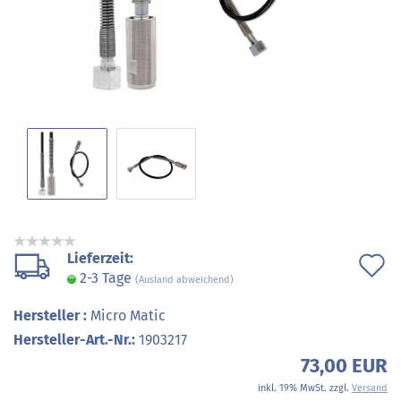
Lieferzeit:
A
2-3 Tage
(Ausland abweichend)
d
Hersteller :
Micro Matic
M
Hersteller-Art.-Nr.:
1903217
73,00 EUR
inkl. 19% MwSt. zzgl.
Versand