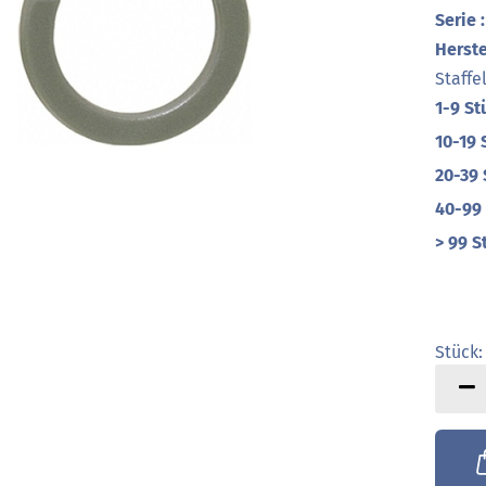
Serie :
Herste
Staffe
1-9 St
10-19 
20-39 
40-99
> 99 S
Stück:
Stück