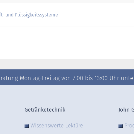
ft- und Flüssigkeitssysteme
atung Montag-Freitag von 7:00 bis 13:00 Uhr unter 
Getränketechnik
John 
Wissenswerte Lektüre
Pro