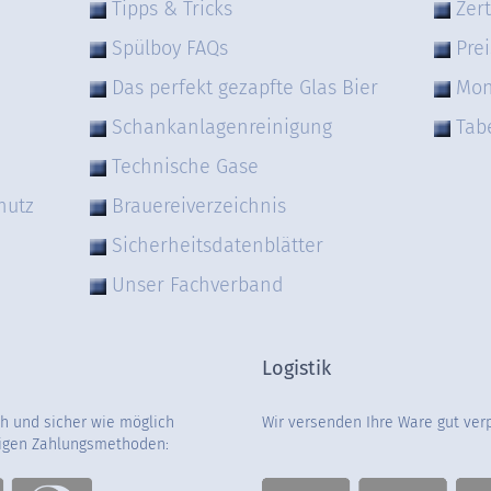
Tipps & Tricks
Zert
Spülboy FAQs
Prei
Das perfekt gezapfte Glas Bier
Mon
Schankanlagenreinigung
Tab
Technische Gase
hutz
Brauereiverzeichnis
Sicherheitsdatenblätter
Unser Fachverband
Logistik
ch und sicher wie möglich
Wir versenden Ihre Ware gut ver
gigen Zahlungsmethoden: