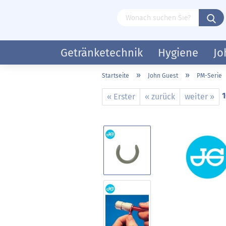
Getränketechnik
Hygiene
Jo
»
»
Startseite
John Guest
PM-Serie
1
« Erster
« zurück
weiter »