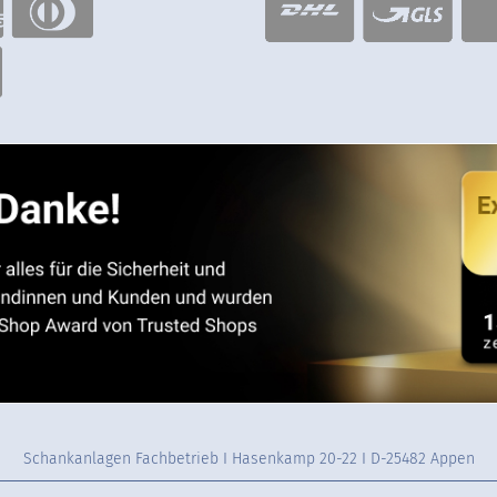
Schankanlagen Fachbetrieb I Hasenkamp 20-22 I D-25482 Appen