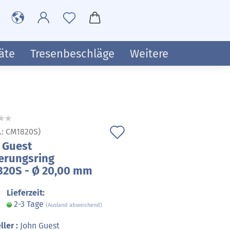
äte
Tresenbeschläge
Weitere
Auf
.:
CM1820S
)
 Guest
den
erungsring
Merkzettel
20S - Ø 20,00 mm
Lieferzeit:
2-3 Tage
(Ausland abweichend)
ller :
John Guest