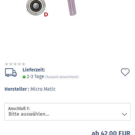
Lieferzeit:
A
2-3 Tage
(Ausland abweichend)
d
Hersteller :
Micro Matic
M
Anschluß 1:
ab 42,00 EUR