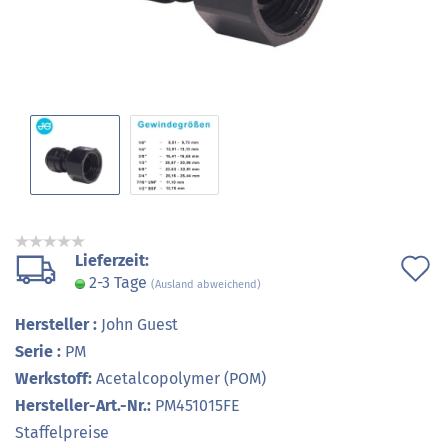
Lieferzeit:
A
2-3 Tage
(Ausland abweichend)
d
Hersteller :
John Guest
M
Serie :
PM
Werkstoff:
Acetalcopolymer (POM)
Hersteller-Art.-Nr.:
PM451015FE
Staffelpreise